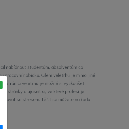
za cíl nabídnout studentům, absolventům co
ou pracovní nabídku. Cílem veletrhu je mimo jiné
hu. V rámci veletrhu je možné si vyzkoušet
né stránky a ujasnit si, ve které profesi je
ak pracovat se stresem. Těšit se můžete na řadu