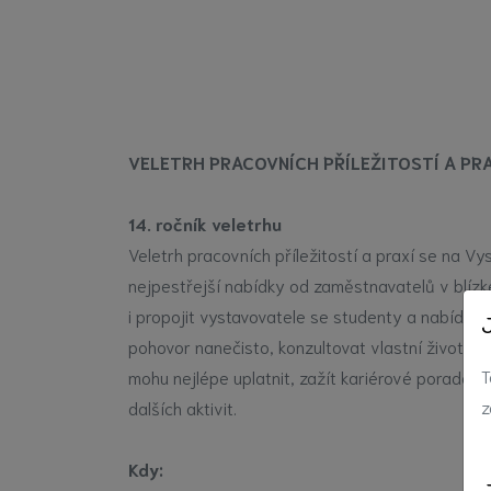
VELETRH PRACOVNÍCH PŘÍLEŽITOSTÍ A PR
14. ročník veletrhu
Veletrh pracovních příležitostí a praxí se na V
nejpestřejší nabídky od zaměstnavatelů v blízké
i propojit vystavovatele se studenty a nabídno
pohovor nanečisto, konzultovat vlastní životopis 
T
mohu nejlépe uplatnit, zažít kariérové poradenst
z
dalších aktivit.
Kdy: