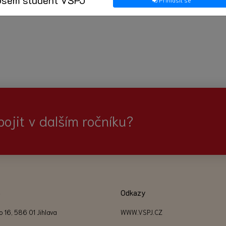
pro programy kateder ekonomických studií, cestovního ruch
pojit v dalším ročníku?
a
Odkazy
o 16, 586 01 Jihlava
WWW.VSPJ.CZ