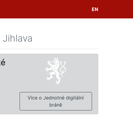
EN
 Jihlava
ké
Více o Jednotné digitální
bráně