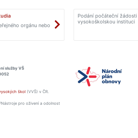
tudia
Podání počáteční žádosti 
vysokoškolskou instituci
veřejného orgánu nebo
ní služby VŠ
0052
vysokých škol
(VVŠ) v ČR.
/Nástroje pro oživení a odolnost