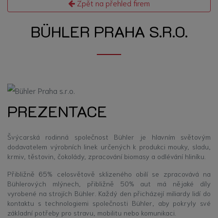
Zpět na přehled firem
BÜHLER PRAHA S.R.O.
PREZENTACE
Švýcarská rodinná společnost Bühler je hlavním světovým
dodavatelem výrobních linek určených k produkci mouky, sladu,
krmiv, těstovin, čokolády, zpracování biomasy a odlévání hliníku.
Přibližně 65% celosvětově sklizeného obilí se zpracovává na
Bühlerových mlýnech, přibližně 50% aut má nějaké díly
vyrobené na strojích Bühler. Každý den přicházejí miliardy lidí do
kontaktu s technologiemi společnosti Bühler, aby pokryly své
základní potřeby pro stravu, mobilitu nebo komunikaci.