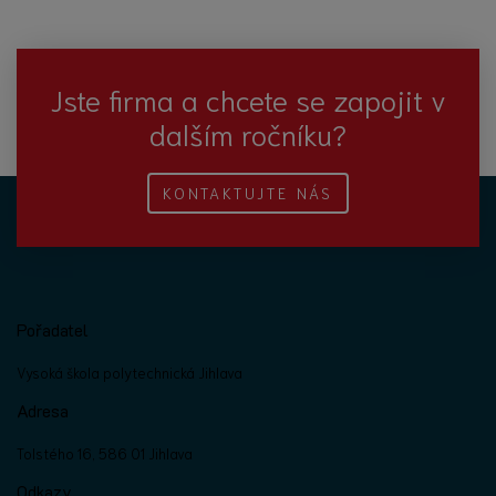
Jste firma a chcete se zapojit v
dalším ročníku?
KONTAKTUJTE NÁS
Pořadatel
Vysoká škola polytechnická Jihlava
Adresa
Tolstého 16, 586 01 Jihlava
Odkazy