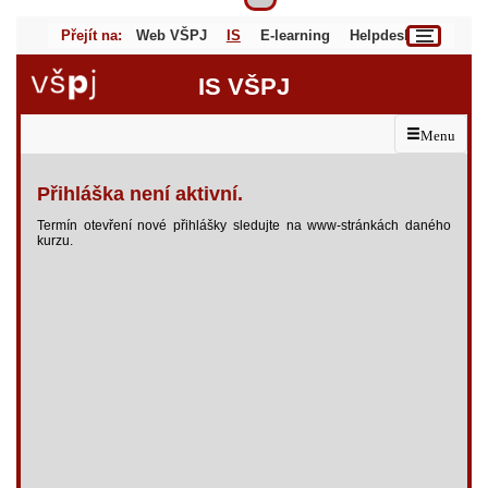
Přejít na:
Web VŠPJ
IS
E-learning
Helpdesk
IS VŠPJ
Menu
Přihláška není aktivní.
Termín otevření nové přihlášky sledujte na www-stránkách daného
kurzu.